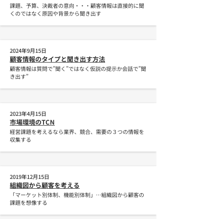
課題、予算、決裁者の意向・・・顧客情報は直接的に聞
くのではなく原因や背景から聞き出す
2024年9月15日
顧客情報のタイプと聞き出す方法
顧客情報は質問で”聞く”ではなく仮説の提示か会話で”聞
き出す”
2023年4月15日
市場環境のTCN
経営課題を考えるなら業界、競合、需要の３つの情報を
収集する
2019年12月15日
組織図から顧客を考える
「マーケット別体制、機能別体制」…組織図から顧客の
課題を想像する