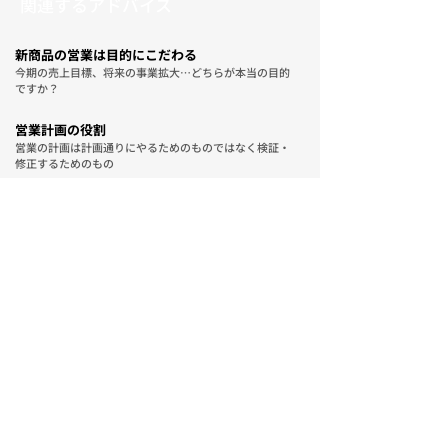
​関連するアドバイス
新商品の営業は目的にこだわる
今期の売上目標、将来の事業拡大…どちらが本当の目的
ですか？
営業計画の役割
営業の計画は計画通りにやるためのものではなく検証・
修正するためのもの
営業にとって大切な夢
営業を頑張り成長するための「夢発生の７つの要件」
営業強化の問題点③
顧客視点のビジネスではトップと現場が一緒に営業強化
を考え推進する
リーダーシップの６つの要件「ビジョンの明確
化」
営業は顧客と自分の会社をコントロールしビジネス実現
へ導く仕事
営業強化は中期視点で考える