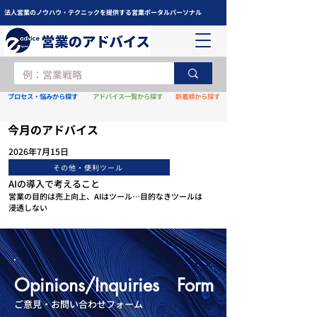
法人営業のノウハウ・テクニックを提供する営業ポータルパーソナル
プロセス・悩みから探す
アドバイス一覧から探す
新着順から探す
今月のアドバイス
2026年7月15日
その他・便利ツール
AIの導入で考えること
営業の目的は売上向上、AIはツール…目的なきツールは
浸透しない
​Opinions/Inquiries Form
​ご意見・お問い合わせフォーム