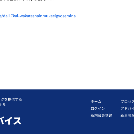
ils/dai17kai-wakateshainmukeeigyosemina
ックを提供する
ホーム
プロセ
ナル
ログイン
アドバ
新規会員登録
新着順
バイス