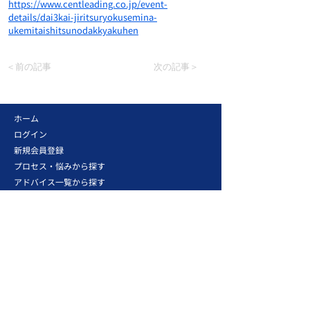
https://www.centleading.co.jp/event-
details/dai3kai-jiritsuryokusemina-
ukemitaishitsunodakkyakuhen
＜前の記事
次の記事＞
ホーム
ログイン
新規会員登録
プロセス・悩みから探す
アドバイス一覧から探す
新着順から探す
お知らせ
はじめての方へ
ご意見・お問い合わせ
営業スキル・マネジメント・営業戦略・改革を
支援する営業ノウハウの総合情報サイト